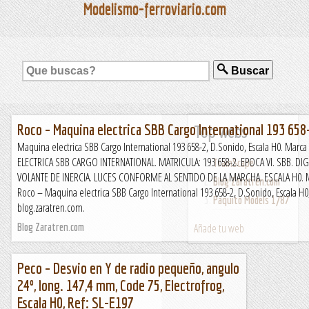
Modelismo-ferroviario.com
Buscar
Top webs
Roco – Maquina electrica SBB Cargo International 193 658-
Maquina electrica SBB Cargo International 193 658-2, D.Sonido, Escala H0. Marca
ELECTRICA SBB CARGO INTERNATIONAL. MATRICULA: 193 658-2. EPOCA VI. SBB. D
TrainScape
VOLANTE DE INERCIA. LUCES CONFORME AL SENTIDO DE LA MARCHA. ESCALA H0. M
Blog Zaratren.com
Roco – Maquina electrica SBB Cargo International 193 658-2, D.Sonido, Escala H
Paquito Models 1/87
blog.zaratren.com.
Añade tu web
Blog Zaratren.com
Peco – Desvio en Y de radio pequeño, angulo
24º, long. 147,4 mm, Code 75, Electrofrog,
Escala H0, Ref: SL-E197