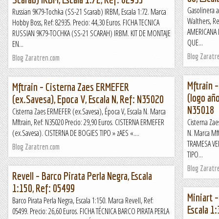
Gasolinera a
Russian 9K79-Tochka (SS-21 Scarab) IRBM, Escala 1:72. Marca
Walthers, Re
Hobby Boss, Ref: 82935. Precio: 44,30 Euros. FICHA TECNICA
AMERICANA D
RUSSIAN 9K79-TOCHKA (SS-21 SCARAH) IRBM. KIT DE MONTAJE
QUE...
EN...
Blog Zaratr
Blog Zaratren.com
Mftrain 
Mftrain – Cisterna Zaes ERMEFER
(logo año
(ex.Savesa), Epoca V, Escala N, Ref: N35020
N35018
Cisterna Zaes ERMEFER (ex.Savesa), Época V, Escala N. Marca
Mftrain, Ref: N35020 Precio: 29,90 Euros. CISTERNA ERMEFER
Cisterna Zae
(ex.Savesa). CISTERNA DE BOGIES TIPO » zAES «....
N. Marca Mft
TRAMESA VE
Blog Zaratren.com
TIPO...
Blog Zaratr
Revell – Barco Pirata Perla Negra, Escala
1:150, Ref: 05499
Miniart 
Barco Pirata Perla Negra, Escala 1:150. Marca Revell, Ref:
Escala 1:
05499. Precio: 26,60 Euros. FICHA TÉCNICA BARCO PIRATA PERLA