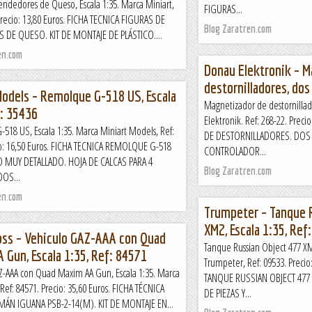
endedores de Queso, Escala 1:35. Marca Miniart,
FIGURAS...
Precio: 13,80 Euros. FICHA TECNICA FIGURAS DE
Blog Zaratren.com
DE QUESO. KIT DE MONTAJE DE PLÁSTICO....
en.com
Donau Elektronik – M
destornilladores, dos
Models – Remolque G-518 US, Escala
Magnetizador de destornillad
f: 35436
Elektronik. Ref: 268-22. Prec
518 US, Escala 1:35. Marca Miniart Models, Ref:
DE DESTORNILLADORES. DOS P
io: 16,50 Euros. FICHA TECNICA REMOLQUE G-518
CONTROLADOR...
 MUY DETALLADO. HOJA DE CALCAS PARA 4
Blog Zaratren.com
OS...
en.com
Trumpeter – Tanque 
XM2, Escala 1:35, Ref
ss – Vehiculo GAZ-AAA con Quad
Tanque Russian Object 477 XM
 Gun, Escala 1:35, Ref: 84571
Trumpeter, Ref: 09533. Precio
Z-AAA con Quad Maxim AA Gun, Escala 1:35. Marca
TANQUE RUSSIAN OBJECT 477
Ref: 84571. Precio: 35,60 Euros. FICHA TÉCNICA
DE PIEZAS Y...
ÁN IGUANA PSB-2-14(M). KIT DE MONTAJE EN...