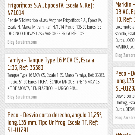
Marklin 
Frigoríficos S.A., Epoca IV, Escala N, Ref:
DB AG, Ep
N71014
H0, Ref:
Set de 5 Tolvas tipo «Uas» Vagones Frigoríficos S.A., Época IV,
Escala N. Marca Mftrain, Ref: N71014 Precio: 135,90 Euros. SET
Locomotora E
DE CINCO TOLVAS Uas » VAGONES FRIGORÍFICOS...
sonido, Esca
Euros. LOC
Blog Zaratren.com
MATRICULA..
Blog Zaratr
Tamiya – Tanque Type 16 MCV C5, Escala
1:35, Ref: 35383
Peco – De
Tanque Type 16 MCV C5, Escala 1:35. Marca Tamiya, Ref: 35383.
long.135 
Precio: 51,90 Euros. FICHA TÉCNICA TANQUE TYPE 16 MCV C5. –
SL-U129
KIT DE MONTAJE EN PLÁSTICO. – LARGO 248...
Desvío corto
Blog Zaratren.com
Unifrog, Esc
Euros. DESV
Peco – Desvio corto derecho, angulo 11,25º,
Blog Zaratr
long.135 mm, Tipo Unifrog, Escala TT, Ref:
SL-U1291