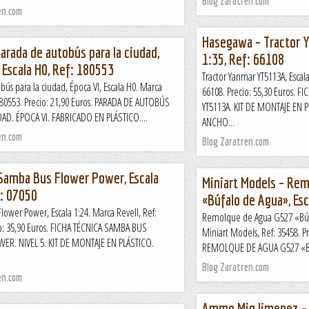
Blog Zaratren.com
en.com
Hasegawa – Tractor 
Parada de autobús para la ciudad,
1:35, Ref: 66108
 Escala H0, Ref: 180553
Tractor Yanmar YT5113A, Escal
bús para la ciudad, Época VI, Escala H0. Marca
66108. Precio: 55,30 Euros. 
 180553. Precio: 21,90 Euros. PARADA DE AUTOBÚS
YT5113A. KIT DE MONTAJE EN
DAD. ÉPOCA VI. FABRICADO EN PLÁSTICO....
ANCHO...
en.com
Blog Zaratren.com
 Samba Bus Flower Power, Escala
Miniart Models – Re
f: 07050
«Búfalo de Agua», Esc
ower Power, Escala 1:24. Marca Revell, Ref:
Remolque de Agua G527 «Búfa
io: 35,90 Euros. FICHA TÉCNICA SAMBA BUS
Miniart Models, Ref: 35458. P
R. NIVEL 5. KIT DE MONTAJE EN PLÁSTICO.
REMOLQUE DE AGUA G527 «B
Blog Zaratren.com
en.com
Ammo Mig Jimenez – L