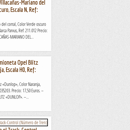
illacañas-Mariano del
curo, Escala N, Ref:
del corral, Color Verde oscuro
arca Parvus, Ref: 211.012 Precio:
CAÑAS-MARIANO DEL...
mioneta Opel Blitz
a, Escala H0, Ref:
z «Dunlop», Color Naranja,
035203. Precio: 17,50 Euros. –
TZ «DUNLOP». –...
 el Track-Control