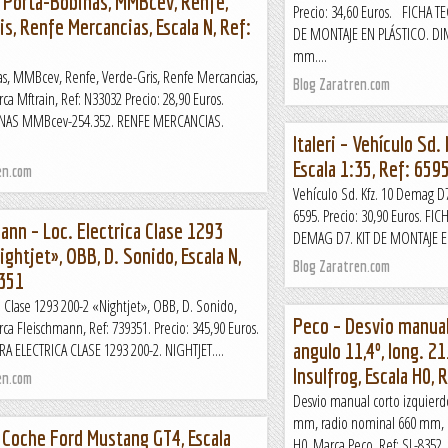
– Porta-Bobinas, MMBcev, Renfe,
Precio: 34,60 Euros. FICHA T
s, Renfe Mercancias, Escala N, Ref:
DE MONTAJE EN PLÁSTICO. D
mm....
as, MMBcev, Renfe, Verde-Gris, Renfe Mercancias,
Blog Zaratren.com
rca Mftrain, Ref: N33032 Precio: 28,90 Euros.
NAS MMBcev-254.352. RENFE MERCANCIAS.
Italeri – Vehículo Sd
Escala 1:35, Ref: 659
en.com
Vehículo Sd. Kfz. 10 Demag D7, 
6595. Precio: 30,90 Euros. FI
ann – Loc. Electrica Clase 1293
DEMAG D7. KIT DE MONTAJE EN 
ghtjet», OBB, D. Sonido, Escala N,
Blog Zaratren.com
351
ca Clase 1293 200-2 «Nightjet», OBB, D. Sonido,
Peco – Desvio manual
rca Fleischmann, Ref: 739351. Precio: 345,90 Euros.
angulo 11,4º, long. 2
ELECTRICA CLASE 1293 200-2. NIGHTJET....
Insulfrog, Escala H0,
en.com
Desvio manual corto izquierdo
mm, radio nominal 660 mm, de
 Coche Ford Mustang GT4, Escala
H0, Marca Peco, Ref: SL-8352. 