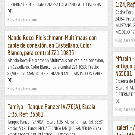
1:24, Re
CISTERNA DE FUEL Uahs CAMPSA LOGO ANTIGUO. CISTERNA
DE...
Coche Ford M
24354. Prec
Blog Zaratren.com
MUSTANG GT
MODELO 179
Mando Roco-Fleischmann Multimaus con
Blog Zaratr
cable de conexión, en Castellano, Color
Blanco, para central Z21 10835
Mftrain 
Mando Roco-Fleischmann Multimaus con cable de conexión,
antiguo g
en Castellano, Color Blanco, para central Z21 10835 Precio:
N35001
89,90 Euros. MANDO FLEISCHMANN MULTIMAUS. CON CABLE
DE...
Cisterna de 
Escala N. Ma
Blog Zaratren.com
CISTERNA D
DE...
Tamiya – Tanque Panzer IV/70(A), Escala
Blog Zaratr
1:35, Ref: 35381
Tanque Panzer IV/70(A), Escala 1:35. Marca Tamiya, Ref: 35381.
Italeri –
Precio: 53,90 Euros. FICHA TÉCNICA TANQUE PANZER IV/70(A) –
Ref: 146
KIT DE MONTAJE EN PLÁSTICO. – LARGO 242...