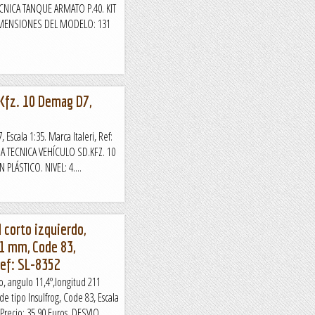
ECNICA TANQUE ARMATO P.40. KIT
IMENSIONES DEL MODELO: 131
. Kfz. 10 Demag D7,
5
Escala 1:35. Marca Italeri, Ref:
CHA TECNICA VEHÍCULO SD.KFZ. 10
PLÁSTICO. NIVEL: 4....
 corto izquierdo,
11 mm, Code 83,
 Ref: SL-8352
, angulo 11,4º,longitud 211
 tipo Insulfrog, Code 83, Escala
Precio: 35,90 Euros. DESVIO...