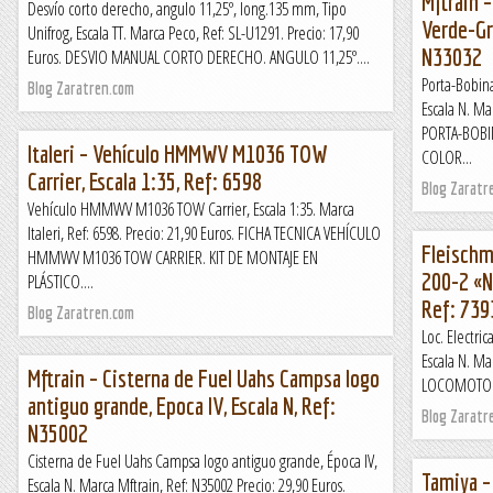
Mftrain 
Desvío corto derecho, angulo 11,25º, long.135 mm, Tipo
Verde-Gri
Unifrog, Escala TT. Marca Peco, Ref: SL-U1291. Precio: 17,90
N33032
Euros. DESVIO MANUAL CORTO DERECHO. ANGULO 11,25º....
Porta-Bobin
Blog Zaratren.com
Escala N. Ma
PORTA-BOBI
Italeri – Vehículo HMMWV M1036 TOW
COLOR...
Carrier, Escala 1:35, Ref: 6598
Blog Zaratr
Vehículo HMMWV M1036 TOW Carrier, Escala 1:35. Marca
Italeri, Ref: 6598. Precio: 21,90 Euros. FICHA TECNICA VEHÍCULO
Fleischm
HMMWV M1036 TOW CARRIER. KIT DE MONTAJE EN
200-2 «Ni
PLÁSTICO....
Ref: 739
Blog Zaratren.com
Loc. Electri
Escala N. Ma
Mftrain – Cisterna de Fuel Uahs Campsa logo
LOCOMOTORA 
antiguo grande, Epoca IV, Escala N, Ref:
Blog Zaratr
N35002
Cisterna de Fuel Uahs Campsa logo antiguo grande, Época IV,
Tamiya –
Escala N. Marca Mftrain, Ref: N35002 Precio: 29,90 Euros.