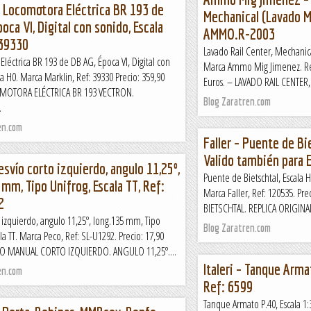
– Locomotora Eléctrica BR 193 de
Mechanical (Lavado M
oca VI, Digital con sonido, Escala
AMMO.R-2003
 39330
Lavado Rail Center, Mechanic
léctrica BR 193 de DB AG, Época VI, Digital con
Marca Ammo Mig Jimenez. Ref
la H0. Marca Marklin, Ref: 39330 Precio: 359,90
Euros. – LAVADO RAIL CENTER
OMOTORA ELÉCTRICA BR 193 VECTRON.
Blog Zaratren.com
.
en.com
Faller – Puente de Bie
Valido también para E
svío corto izquierdo, angulo 11,25º,
Puente de Bietschtal, Escala H
mm, Tipo Unifrog, Escala TT, Ref:
Marca Faller, Ref: 120535. Pre
2
BIETSCHTAL. REPLICA ORIGINA
 izquierdo, angulo 11,25º, long.135 mm, Tipo
Blog Zaratren.com
ala TT. Marca Peco, Ref: SL-U1292. Precio: 17,90
IO MANUAL CORTO IZQUIERDO. ANGULO 11,25º....
Italeri – Tanque Armat
en.com
Ref: 6599
Tanque Armato P.40, Escala 1:3