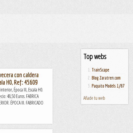
Top webs
TrainScape
vecera con caldera
Blog Zaratren.com
cala H0, Ref: 45609
Paquito Models 1/87
nterior, Época III, Escala H0.
ecio: 48,50 Euros. FABRICA
Añade tu web
RIOR. ÉPOCA III. FABRICADO