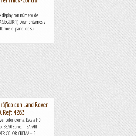
 display con número de
S A SEGUIR:1) Desmontamos el
llamos el panel de su...
gráfico con Land Rover
0, Ref: 4263
ver color crema, Escala H0.
o: 35,90 Euros. – SAFARI
ER COLOR CREMA – 3