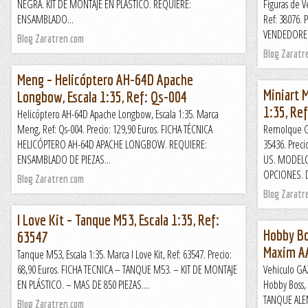
NEGRA. KIT DE MONTAJE EN PLÁSTICO. REQUIERE:
Figuras de V
ENSAMBLADO...
Ref: 38076. 
VENDEDORES 
Blog Zaratren.com
Blog Zaratr
Meng – Helicóptero AH-64D Apache
Miniart 
Longbow, Escala 1:35, Ref: Qs-004
1:35, Re
Helicóptero AH-64D Apache Longbow, Escala 1:35. Marca
Meng, Ref: Qs-004. Precio: 129,90 Euros. FICHA TÉCNICA
Remolque G-
HELICÓPTERO AH-64D APACHE LONGBOW. REQUIERE:
35436. Prec
ENSAMBLADO DE PIEZAS...
US. MODELO
OPCIONES. D
Blog Zaratren.com
Blog Zaratr
I Love Kit – Tanque M53, Escala 1:35, Ref:
Hobby Bo
63547
Maxim AA
Tanque M53, Escala 1:35. Marca I Love Kit, Ref: 63547. Precio:
68,90 Euros. FICHA TECNICA – TANQUE M53. – KIT DE MONTAJE
Vehiculo GA
EN PLÁSTICO. – MAS DE 850 PIEZAS....
Hobby Boss, 
TANQUE ALEM
Blog Zaratren.com