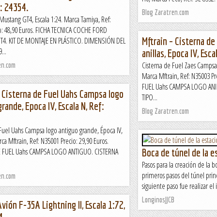
f: 24354.
Blog Zaratren.com
ustang GT4, Escala 1:24. Marca Tamiya, Ref:
io: 48,90 Euros. FICHA TECNICA COCHE FORD
Mftrain – Cisterna d
4. KIT DE MONTAJE EN PLÁSTICO. DIMENSIÓN DEL
...
anillas, Epoca IV, Esc
Cisterna de Fuel Zaes Campsa l
en.com
Marca Mftrain, Ref: N35003 Pr
FUEL Uahs CAMPSA LOGO ANI
– Cisterna de Fuel Uahs Campsa logo
TIPO...
rande, Epoca IV, Escala N, Ref:
Blog Zaratren.com
Fuel Uahs Campsa logo antiguo grande, Época IV,
rca Mftrain, Ref: N35001 Precio: 29,90 Euros.
E FUEL Uahs CAMPSA LOGO ANTIGUO. CISTERNA
Boca de túnel de la e
Pasos para la creación de la b
primeros pasos del túnel princi
en.com
siguiente paso fue realizar el i
LonginosJJCB
 Avión F-35A Lightning II, Escala 1:72,
4