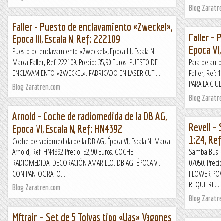
Blog Zaratr
Faller – Puesto de enclavamiento «Zweckel»,
Faller – 
Epoca III, Escala N, Ref: 222109
Epoca VI,
Puesto de enclavamiento «Zweckel», Epoca III, Escala N.
Marca Faller, Ref: 222109. Precio: 35,90 Euros. PUESTO DE
Para de auto
ENCLAVAMIENTO «ZWECKEL». FABRICADO EN LASER CUT....
Faller, Ref:
PARA LA CIU
Blog Zaratren.com
Blog Zaratr
Arnold – Coche de radiomedida de la DB AG,
Revell –
Epoca VI, Escala N, Ref: HN4392
1:24, Re
Coche de radiomedida de la DB AG, Época VI, Escala N. Marca
Arnold, Ref: HN4392 Precio: 52,90 Euros. COCHE
Samba Bus Fl
RADIOMEDIDA. DECORACIÓN AMARILLO. DB AG. ÉPOCA VI.
07050. Prec
CON PANTOGRAFO...
FLOWER POWE
REQUIERE...
Blog Zaratren.com
Blog Zaratr
Mftrain – Set de 5 Tolvas tipo «Uas» Vagones