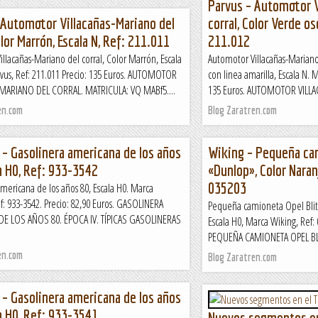
Parvus – Automotor V
 Automotor Villacañas-Mariano del
corral, Color Verde os
olor Marrón, Escala N, Ref: 211.011
211.012
llacañas-Mariano del corral, Color Marrón, Escala
Automotor Villacañas-Mariano 
vus, Ref: 211.011 Precio: 135 Euros. AUTOMOTOR
con linea amarilla, Escala N. M
MARIANO DEL CORRAL. MATRICULA: VQ MABf5....
135 Euros. AUTOMOTOR VILLA
en.com
Blog Zaratren.com
 – Gasolinera americana de los años
Wiking – Pequeña ca
la H0, Ref: 933-3542
«Dunlop», Color Naranj
035203
mericana de los años 80, Escala H0. Marca
f: 933-3542. Precio: 82,90 Euros. GASOLINERA
Pequeña camioneta Opel Blit
E LOS AÑOS 80. ÉPOCA IV. TÍPICAS GASOLINERAS
Escala H0, Marca Wiking, Ref: 
PEQUEÑA CAMIONETA OPEL BLI
en.com
Blog Zaratren.com
 – Gasolinera americana de los años
la H0, Ref: 933-3541
Nuevos segmentos en