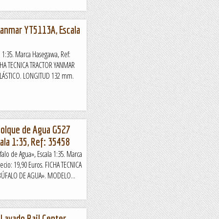
Yanmar YT5113A, Escala
a 1:35. Marca Hasegawa, Ref:
FICHA TECNICA TRACTOR YANMAR
 PLÁSTICO. LONGITUD 132 mm.
molque de Agua G527
ala 1:35, Ref: 35458
lo de Agua», Escala 1:35. Marca
recio: 19,90 Euros. FICHA TECNICA
ÚFALO DE AGUA». MODELO...
avado Rail Center,