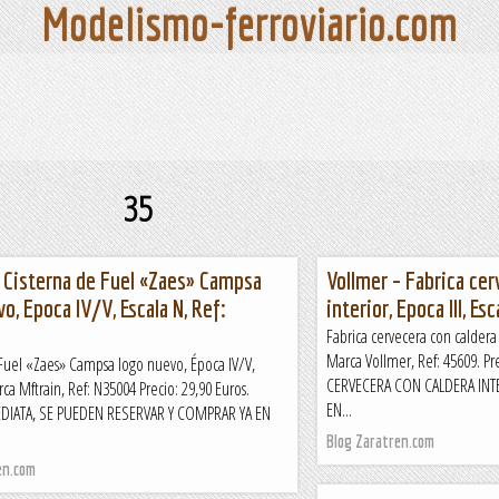
Modelismo-ferroviario.com
35
– Cisterna de Fuel «Zaes» Campsa
Vollmer – Fabrica cer
o, Epoca IV/V, Escala N, Ref:
interior, Epoca III, Es
Fabrica cervecera con caldera i
Marca Vollmer, Ref: 45609. Pr
 Fuel «Zaes» Campsa logo nuevo, Época IV/V,
CERVECERA CON CALDERA INTE
rca Mftrain, Ref: N35004 Precio: 29,90 Euros.
EN...
EDIATA, SE PUEDEN RESERVAR Y COMPRAR YA EN
Blog Zaratren.com
en.com