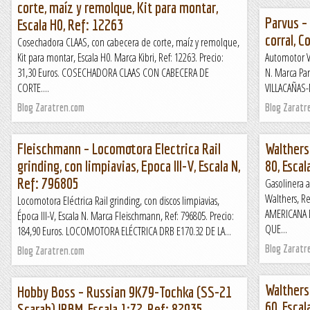
corte, maíz y remolque, Kit para montar,
Parvus –
Escala H0, Ref: 12263
corral, C
Cosechadora CLAAS, con cabecera de corte, maíz y remolque,
Kit para montar, Escala H0. Marca Kibri, Ref: 12263. Precio:
Automotor Vi
31,30 Euros. COSECHADORA CLAAS CON CABECERA DE
N. Marca Par
CORTE....
VILLACAÑAS-
Blog Zaratren.com
Blog Zaratr
Fleischmann – Locomotora Electrica Rail
Walthers
grinding, con limpiavias, Epoca III-V, Escala N,
80, Esca
Ref: 796805
Gasolinera a
Walthers, Re
Locomotora Eléctrica Rail grinding, con discos limpiavias,
AMERICANA D
Época III-V, Escala N. Marca Fleischmann, Ref: 796805. Precio:
QUE...
184,90 Euros. LOCOMOTORA ELÉCTRICA DRB E170.32 DE LA...
Blog Zaratr
Blog Zaratren.com
Walthers
Hobby Boss – Russian 9K79-Tochka (SS-21
60, Esca
Scarab) IRBM, Escala 1:72, Ref: 82935