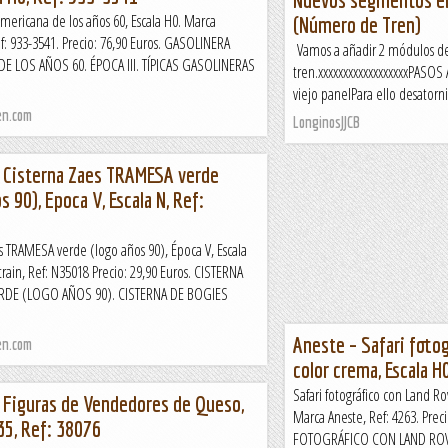
mericana de los años 60, Escala H0. Marca
(Número de Tren)
f: 933-3541. Precio: 76,90 Euros. GASOLINERA
Vamos a añadir 2 módulos de
E LOS AÑOS 60. ÉPOCA III. TÍPICAS GASOLINERAS
tren.xxxxxxxxxxxxxxxxxxPASO
viejo panelPara ello desatorni
en.com
LonginosJJCB
– Cisterna Zaes TRAMESA verde
s 90), Epoca V, Escala N, Ref:
s TRAMESA verde (logo años 90), Época V, Escala
rain, Ref: N35018 Precio: 29,90 Euros. CISTERNA
RDE (LOGO AÑOS 90). CISTERNA DE BOGIES
Aneste – Safari foto
en.com
color crema, Escala H
Safari fotográfico con Land Ro
– Figuras de Vendedores de Queso,
Marca Aneste, Ref: 4263. Preci
35, Ref: 38076
FOTOGRÁFICO CON LAND ROV