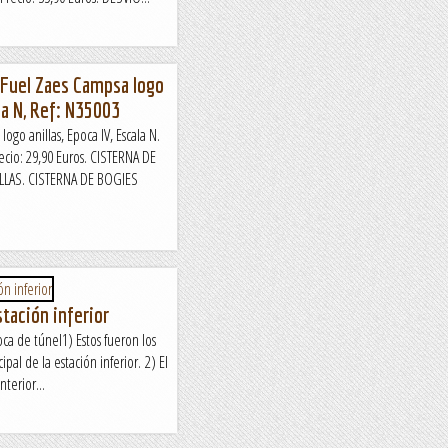
e Fuel Zaes Campsa logo
ala N, Ref: N35003
ogo anillas, Epoca IV, Escala N.
ecio: 29,90 Euros. CISTERNA DE
LLAS. CISTERNA DE BOGIES
stación inferior
oca de túnel1) Estos fueron los
pal de la estación inferior. 2) El
nterior...