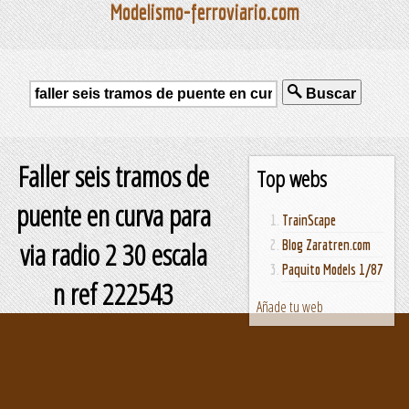
Modelismo-ferroviario.com
Buscar
Faller seis tramos de
Top webs
puente en curva para
TrainScape
via radio 2 30 escala
Blog Zaratren.com
Paquito Models 1/87
n ref 222543
Añade tu web