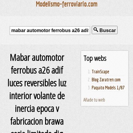
Modelismo-ferroviario.com
Buscar
Mabar automotor
Top webs
ferrobus a26 adif
TrainScape
luces reversibles luz
Blog Zaratren.com
Paquito Models 1/87
interior volante de
Añade tu web
inercia epoca v
fabricacion brawa