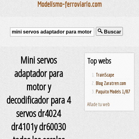
Modelismo-ferroviario.com
Buscar
Mini servos
Top webs
adaptador para
TrainScape
motor y
Blog Zaratren.com
Paquito Models 1/87
decodificador para 4
Añade tu web
servos dr4024
dr4101y dr60030