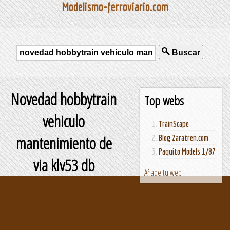
Modelismo-ferroviario.com
Buscar
Novedad hobbytrain
Top webs
vehiculo
TrainScape
mantenimiento de
Blog Zaratren.com
Paquito Models 1/87
via klv53 db
Añade tu web