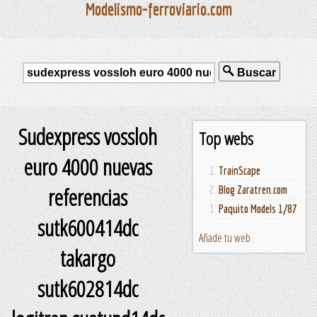
Modelismo-ferroviario.com
Buscar
Sudexpress vossloh
Top webs
euro 4000 nuevas
TrainScape
referencias
Blog Zaratren.com
Paquito Models 1/87
sutk600414dc
Añade tu web
takargo
sutk602814dc