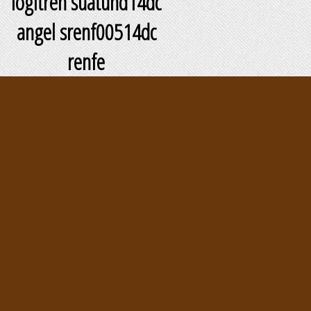
logitren suatund14dc
angel srenf00514dc
renfe